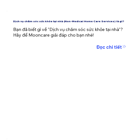
Dịch vụ chăm sóc sức khỏe tại nhà (Non-Medical Home Care Services) là gì?
Bạn đã biết gì về "Dịch vụ chăm sóc sức khỏe tại nhà"? 
Hãy để Mooncare giải đáp cho bạn nhé!
Đọc chi tiết