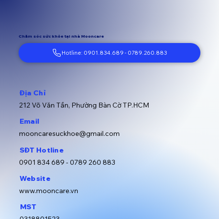
Chăm sóc sức khỏe tại nhà Mooncare
Hotline: 0901.834.689 - 0789.260.883
Địa Chỉ
212 Võ Văn Tần, Phường Bàn Cờ TP.HCM
Email
mooncaresuckhoe@gmail.com
SĐT Hotline
0901 834 689 -
0789 260 883
Website
www.mooncare.vn
MST