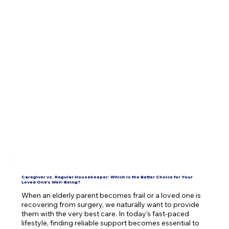
Caregiver vs. Regular Housekeeper: Which Is the Better Choice for Your
Loved One’s Well-Being?
When an elderly parent becomes frail or a loved one is 
recovering from surgery, we naturally want to provide 
them with the very best care. In today’s fast-paced 
lifestyle, finding reliable support becomes essential to 