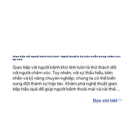
Giao tiếp với người bệnh khó tính – Nghệ thuật & Sự kiên nhẫn trong chăm sóc
tại nhà
Giao tiếp với người bệnh khó tính luôn là thử thách đối 
với người chăm sóc. Tuy nhiên, với sự thấu hiểu, kiên 
nhẫn và kỹ năng chuyên nghiệp, chúng ta có thể biến 
xung đột thành sự hợp tác. Khám phá nghệ thuật giao 
tiếp hiệu quả để giúp người bệnh thoải mái và cải thiện 
chất lượng chăm sóc cùng Mooncare.
Đọc chi tiết