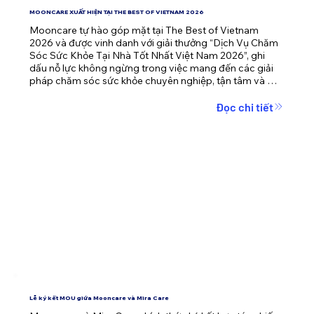
MOONCARE XUẤT HIỆN TẠI THE BEST OF VIETNAM 2026
Mooncare tự hào góp mặt tại The Best of Vietnam 
2026 và được vinh danh với giải thưởng “Dịch Vụ Chăm 
Sóc Sức Khỏe Tại Nhà Tốt Nhất Việt Nam 2026”, ghi 
dấu nỗ lực không ngừng trong việc mang đến các giải 
pháp chăm sóc sức khỏe chuyên nghiệp, tận tâm và 
nhân văn cho cộng đồng.
Đọc chi tiết
Lễ ký kết MOU giữa Mooncare và Mira Care