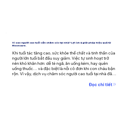
Vì sao người cao tuổi cần chăm sóc tại nhà? Lợi ích & giải pháp hiệu quả từ
Mooncare.
Khi tuổi tác tăng cao, sức khỏe thể chất và tinh thần của 
người lớn tuổi bắt đầu suy giảm. Việc tự sinh hoạt trở 
nên khó khăn hơn: dễ té ngã, ăn uống kém, hay quên 
uống thuốc… và đặc biệt là nỗi cô đơn khi con cháu bận 
rộn. Vì vậy, dịch vụ chăm sóc người cao tuổi tại nhà đã 
trở thành giải pháp an toàn và nhân văn hơn bao giờ hết.

Đọc chi tiết
Trong bài viết này, Mooncare sẽ giúp bạn hiểu rõ lợi ích 
của chăm sóc tại nhà, và cách Mooncare đồng hành 
chăm sóc bố mẹ, ông bà một cách tận tâm – chuyên 
nghiệp.