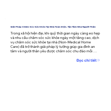
Giải Pháp Chăm Sóc Sức Khỏe Tại Nhà Toàn Diện, Tận Tâm Như Người Thân
Trong xã hội hiện đại, khi quỹ thời gian ngày càng eo hẹp 
và nhu cầu chăm sóc sức khỏe ngày một tăng cao, dịch 
vụ chăm sóc sức khỏe tại nhà (Non-Medical Home 
Care) đã trở thành giải pháp lý tưởng giúp gia đình an 
tâm và người thân yêu được chăm sóc chu đáo mỗi 
ngày.
Đọc chi tiết