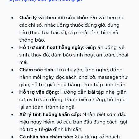
Quản lý và theo dõi sức khỏe
: Đo và theo dõi 
các chỉ số, nhắc uống thuốc đúng giờ, đúng 
liều (theo toa bác sĩ), cập nhật tình hình và 
thông báo.
Hỗ trợ sinh hoạt hằng ngày
: Giúp ăn uống, vệ 
sinh, thay đồ, đảm bảo sinh hoạt an toàn, thoải 
mái.
Chăm sóc tinh 
: Trò chuyện, lắng nghe, đồng 
hành mỗi ngày, đọc sách, chơi cờ, massage thư 
giãn, hỗ trợ giấc ngủ bằng liệu pháp tinh thần.
Hỗ trợ vận động:
 Hướng dẫn bài tập nhẹ, giãn 
cơ, uy trì vận động, tránh biến chứng, hỗ trợ đi 
lại an toàn, tránh té ngã.
Xử lý tình huống khẩn cấp: 
Nhận biết sớm dấu 
hiệu nguy hiểm, sơ cứu ban đầu đúng cách, gọi 
hỗ trợ y tế/gia đình khi cần.
Cá nhân hóa chăm sóc: 
Xây dựng kế hoạch 