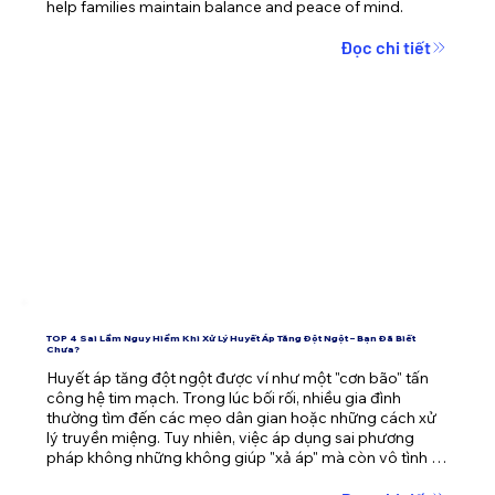
help families maintain balance and peace of mind.
Đọc chi tiết
TOP 4 Sai Lầm Nguy Hiểm Khi Xử Lý Huyết Áp Tăng Đột Ngột – Bạn Đã Biết
Chưa?
Huyết áp tăng đột ngột được ví như một "cơn bão" tấn 
công hệ tim mạch. Trong lúc bối rối, nhiều gia đình 
thường tìm đến các mẹo dân gian hoặc những cách xử 
lý truyền miệng. Tuy nhiên, việc áp dụng sai phương 
pháp không những không giúp "xả áp" mà còn vô tình 
đẩy người thân vào tình thế nguy kịch.