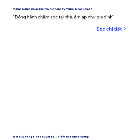
TƯNG BỪNG KHAI TRƯƠNG CÔNG TY TNHH MOONCARE
"Đồng hành chăm sóc tại nhà, ấm áp như gia đình"
Đọc chi tiết
Đột quỵ, té ngã, cao huyết áp... hiểm họa khôn lường