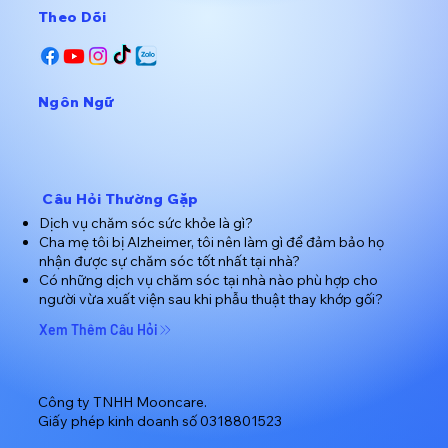
​Theo Dõi
​Ngôn Ngữ
Câu Hỏi Thường Gặp
Dịch vụ chăm sóc sức khỏe là gì?
Cha mẹ tôi bị Alzheimer, tôi nên làm gì để đảm bảo họ
nhận được sự chăm sóc tốt nhất tại nhà?
Có những dịch vụ chăm sóc tại nhà nào phù hợp cho
người vừa xuất viện sau khi phẫu thuật thay khớp gối?
Xem Thêm Câu Hỏi
Công ty TNHH Mooncare.
​Giấy phép kinh doanh số 0318801523