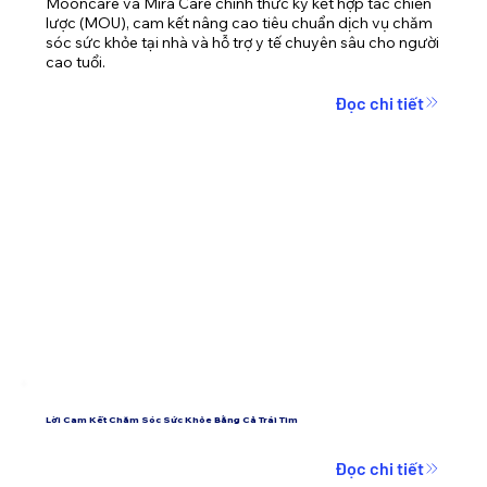
Mooncare và Mira Care chính thức ký kết hợp tác chiến 
lược (MOU), cam kết nâng cao tiêu chuẩn dịch vụ chăm 
sóc sức khỏe tại nhà và hỗ trợ y tế chuyên sâu cho người 
cao tuổi.
Đọc chi tiết
Lời Cam Kết Chăm Sóc Sức Khỏe Bằng Cả Trái Tim
Đọc chi tiết