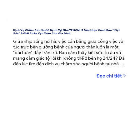
Dịch Vụ Chăm Sóc Người Bệnh Tại Nhà TPHCM: 5 Dấu Hiệu Cảnh Báo "Kiệt
Sức" & Giải Pháp Vẹn Toàn Cho Gia Đình
Giữa nhịp sống hối hả, việc cân bằng giữa công việc và 
túc trực bên giường bệnh của người thân luôn là một 
"bài toán" đầy trăn trở. Bạn cảm thấy kiệt sức, lo âu và 
mang cảm giác tội lỗi khi không thể ở bên họ 24/24? Đã 
đến lúc tìm đến dịch vụ chăm sóc người bệnh tại nhà 
TPHCM – giải pháp không chỉ mang lại sự an toàn cho 
người bệnh mà còn giải phóng áp lực tâm lý cho cả gia 
Đọc chi tiết
đình.