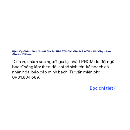
Dịch Vụ Chăm Sóc Người Già Tại Nhà TPHCM: Giải Mã 6 Tiêu Chí Chọn Lựa
Chuẩn Y Khoa
Dịch vụ chăm sóc người già tại nhà TPHCM do đội ngũ 
bác sĩ sáng lập: theo dõi chỉ số sinh tồn, kế hoạch cá 
nhân hóa, báo cáo minh bạch. Tư vấn miễn phí: 
0901.834.689.
Đọc chi tiết