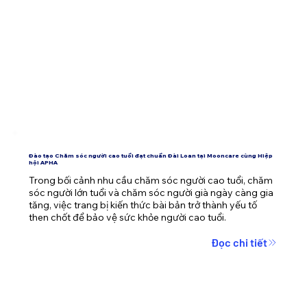
Đào tạo Chăm sóc người cao tuổi đạt chuẩn Đài Loan tại Mooncare cùng Hiệp
hội APHA
Trong bối cảnh nhu cầu chăm sóc người cao tuổi, chăm 
sóc người lớn tuổi và chăm sóc người già ngày càng gia 
tăng, việc trang bị kiến thức bài bản trở thành yếu tố 
then chốt để bảo vệ sức khỏe người cao tuổi.
Đọc chi tiết