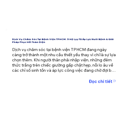
Dịch Vụ Chăm Sóc Tại Bệnh Viện TPHCM: 5 Hệ Lụy Từ Áp Lực Nuôi Bệnh & Giải
Pháp Phục Hồi Toàn Diện
Dịch vụ chăm sóc tại bệnh viện TPHCM đang ngày 
càng trở thành một nhu cầu thiết yếu thay vì chỉ là sự lựa 
chọn thêm. Khi người thân phải nhập viện, những đêm 
thức trắng trên chiếc giường gấp chật hẹp, nỗi lo âu về 
các chỉ số sinh tồn và áp lực công việc đang chờ đợi bên 
ngoài cánh cửa phòng bệnh dễ dàng đánh gục bất kỳ 
ai. Bài viết này sẽ phân tích sâu về hội chứng kiệt sức khi 
Đọc chi tiết
nuôi bệnh và mang đến giải pháp vẹn toàn, giúp người 
bệnh nhanh chóng phục hồi mà gia đình vẫn duy trì 
được nhịp sống ổn định.