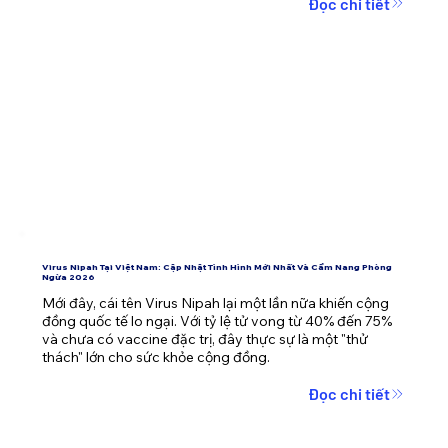
Đọc chi tiết
Virus Nipah Tại Việt Nam: Cập Nhật Tình Hình Mới Nhất Và Cẩm Nang Phòng
Ngừa 2026
Mới đây, cái tên Virus Nipah lại một lần nữa khiến cộng 
đồng quốc tế lo ngại. Với tỷ lệ tử vong từ 40% đến 75% 
và chưa có vaccine đặc trị, đây thực sự là một "thử 
thách" lớn cho sức khỏe cộng đồng.
Đọc chi tiết