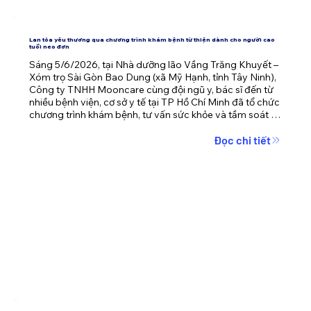
Lan tỏa yêu thương qua chương trình khám bệnh từ thiện dành cho người cao
tuổi neo đơn
Sáng 5/6/2026, tại Nhà dưỡng lão Vầng Trăng Khuyết – 
Xóm trọ Sài Gòn Bao Dung (xã Mỹ Hạnh, tỉnh Tây Ninh), 
Công ty TNHH Mooncare cùng đội ngũ y, bác sĩ đến từ 
nhiều bệnh viện, cơ sở y tế tại TP Hồ Chí Minh đã tổ chức 
chương trình khám bệnh, tư vấn sức khỏe và tầm soát 
bệnh miễn phí cho hơn 40 cụ già neo đơn đang được 
chăm sóc tại đây.
Đọc chi tiết