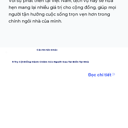
Với sự phát triển tại Việt Nam, dịch vụ này sẽ hứa 
hẹn mang lại nhiều giá trị cho cộng đồng, giúp mọi 
người tận hưởng cuộc sống trọn vẹn hơn trong 
chính ngôi nhà của mình.
Các tin tức khác
5 Trụ Cột Đồng Hành Chăm Sóc Người Sau Tai Biến Tại Nhà
Đọc chi tiết