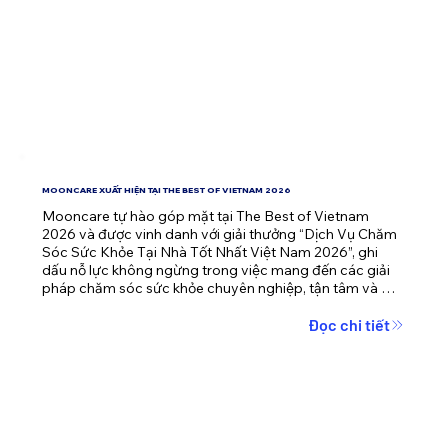
MOONCARE XUẤT HIỆN TẠI THE BEST OF VIETNAM 2026
Mooncare tự hào góp mặt tại The Best of Vietnam 
2026 và được vinh danh với giải thưởng “Dịch Vụ Chăm 
Sóc Sức Khỏe Tại Nhà Tốt Nhất Việt Nam 2026”, ghi 
dấu nỗ lực không ngừng trong việc mang đến các giải 
pháp chăm sóc sức khỏe chuyên nghiệp, tận tâm và 
nhân văn cho cộng đồng.
Đọc chi tiết