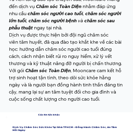
đến dịch vụ
Chăm sóc Toàn Diện
 nhằm đáp ứng 
nhu cầu 
chăm sóc người cao tuổi
, 
chăm sóc người 
lớn tuổi
, 
chăm sóc người bệnh
 và 
chăm sóc sau 
phẫu thuật
 ngay tại nhà.
Dịch vụ được thực hiện bởi đội ngũ chăm sóc 
viên tâm huyết, đã qua đào tạo khắt khe về các bài 
học: hướng dẫn chăm sóc người cao tuổi đúng 
cách, cách nhận biết rủi ro nguy hiểm, xử lý vết 
thương và kỹ thuật nâng đỡ người bị chấn thương. 
Với gói 
Chăm sóc Toàn Diện
, Mooncare cam kết hỗ 
trợ sinh hoạt tận tình, theo dõi sức khỏe hằng 
ngày và là người bạn đồng hành tinh thần đáng tin 
cậy, mang lại sự an tâm tuyệt đối cho gia đình và 
cuộc sống chất lượng cho người cao tuổi.
Các tin tức khác
Dịch Vụ Chăm Sóc Sức Khỏe Tại Nhà TPHCM – Đồng Hành Chăm Sóc, An Tâm
Mỗi Ngày