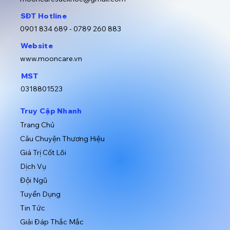
SĐT Hotline
0901 834 689 -
0789 260 883
Website
www.mooncare.vn
MST
0318801523
​Truy Cập Nhanh
​Trang Chủ
​Câu Chuyện Thương Hiệu
Giá Trị Cốt Lõi
Dịch Vụ
​Đội Ngũ
​Tuyển Dụng
Tin Tức
Giải Đáp Thắc Mắc