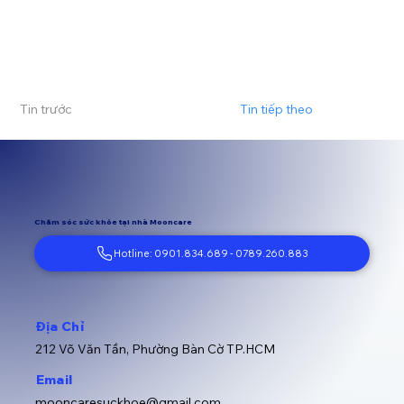
Tin trước
Tin tiếp theo
Chăm sóc sức khỏe tại nhà Mooncare
Hotline: 0901.834.689 - 0789.260.883
Địa Chỉ
212 Võ Văn Tần, Phường Bàn Cờ TP.HCM
Email
mooncaresuckhoe@gmail.com