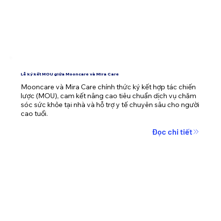
Lễ ký kết MOU giữa Mooncare và Mira Care
Mooncare và Mira Care chính thức ký kết hợp tác chiến 
lược (MOU), cam kết nâng cao tiêu chuẩn dịch vụ chăm 
sóc sức khỏe tại nhà và hỗ trợ y tế chuyên sâu cho người 
cao tuổi.
Đọc chi tiết