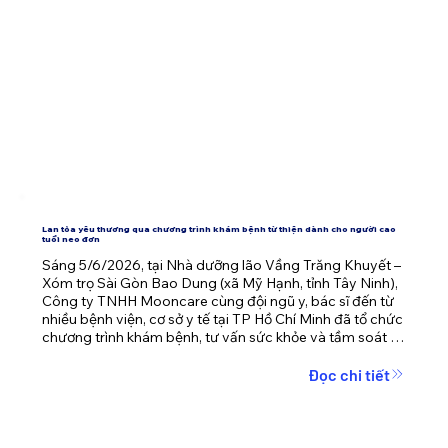
Lan tỏa yêu thương qua chương trình khám bệnh từ thiện dành cho người cao
tuổi neo đơn
Sáng 5/6/2026, tại Nhà dưỡng lão Vầng Trăng Khuyết – 
Xóm trọ Sài Gòn Bao Dung (xã Mỹ Hạnh, tỉnh Tây Ninh), 
Công ty TNHH Mooncare cùng đội ngũ y, bác sĩ đến từ 
nhiều bệnh viện, cơ sở y tế tại TP Hồ Chí Minh đã tổ chức 
chương trình khám bệnh, tư vấn sức khỏe và tầm soát 
bệnh miễn phí cho hơn 40 cụ già neo đơn đang được 
chăm sóc tại đây.
Đọc chi tiết