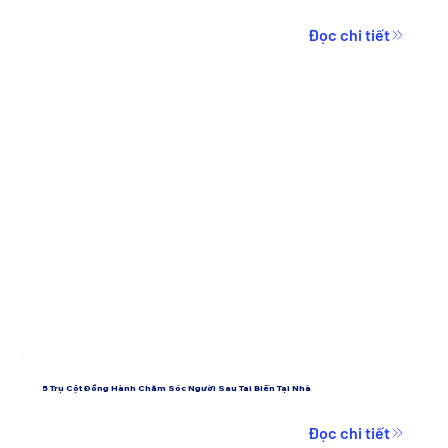
Đọc chi tiết
5 Trụ Cột Đồng Hành Chăm Sóc Người Sau Tai Biến Tại Nhà
Đọc chi tiết