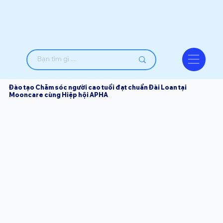
Đào tạo Chăm sóc người cao tuổi đạt chuẩn Đài Loan tại
Mooncare cùng Hiệp hội APHA