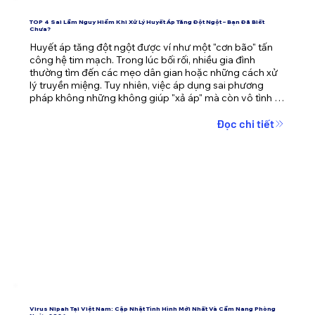
TOP 4 Sai Lầm Nguy Hiểm Khi Xử Lý Huyết Áp Tăng Đột Ngột – Bạn Đã Biết
Chưa?
Huyết áp tăng đột ngột được ví như một "cơn bão" tấn 
công hệ tim mạch. Trong lúc bối rối, nhiều gia đình 
thường tìm đến các mẹo dân gian hoặc những cách xử 
lý truyền miệng. Tuy nhiên, việc áp dụng sai phương 
pháp không những không giúp "xả áp" mà còn vô tình 
đẩy người thân vào tình thế nguy kịch.
Đọc chi tiết
Virus Nipah Tại Việt Nam: Cập Nhật Tình Hình Mới Nhất Và Cẩm Nang Phòng