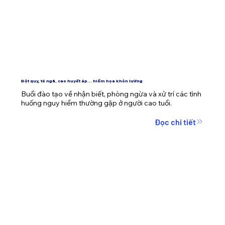
Đột quỵ, té ngã, cao huyết áp... hiểm họa khôn lường
Buổi đào tạo về nhận biết, phòng ngừa và xử trí các tình 
huống nguy hiểm thường gặp ở người cao tuổi.
Đọc chi tiết