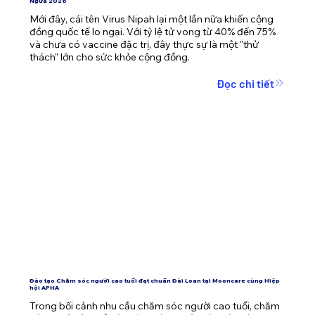
Ngừa 2026
Mới đây, cái tên Virus Nipah lại một lần nữa khiến cộng 
đồng quốc tế lo ngại. Với tỷ lệ tử vong từ 40% đến 75% 
và chưa có vaccine đặc trị, đây thực sự là một "thử 
thách" lớn cho sức khỏe cộng đồng.
Đọc chi tiết
Đào tạo Chăm sóc người cao tuổi đạt chuẩn Đài Loan tại Mooncare cùng Hiệp
hội APHA
Trong bối cảnh nhu cầu chăm sóc người cao tuổi, chăm 