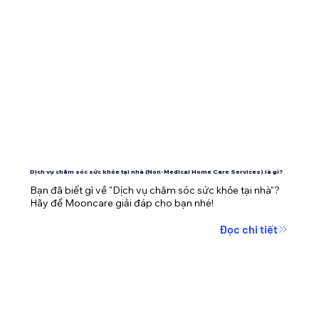
Dịch vụ chăm sóc sức khỏe tại nhà (Non-Medical Home Care Services) là gì?
Bạn đã biết gì về "Dịch vụ chăm sóc sức khỏe tại nhà"? 
Hãy để Mooncare giải đáp cho bạn nhé!
Đọc chi tiết