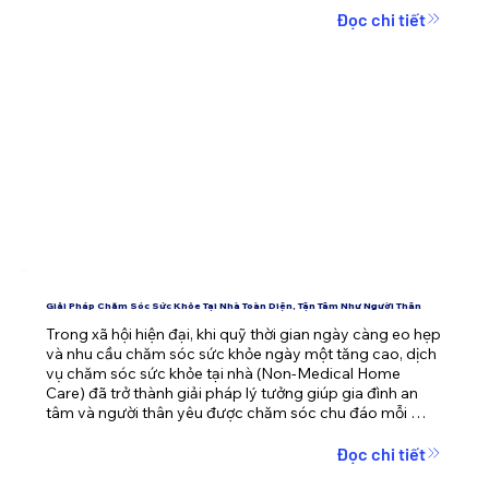
Đọc chi tiết
Trong bài viết này, Mooncare sẽ giúp bạn hiểu rõ lợi ích 
của chăm sóc tại nhà, và cách Mooncare đồng hành 
chăm sóc bố mẹ, ông bà một cách tận tâm – chuyên 
nghiệp.
Giải Pháp Chăm Sóc Sức Khỏe Tại Nhà Toàn Diện, Tận Tâm Như Người Thân
Trong xã hội hiện đại, khi quỹ thời gian ngày càng eo hẹp 
và nhu cầu chăm sóc sức khỏe ngày một tăng cao, dịch 
vụ chăm sóc sức khỏe tại nhà (Non-Medical Home 
Care) đã trở thành giải pháp lý tưởng giúp gia đình an 
tâm và người thân yêu được chăm sóc chu đáo mỗi 
ngày.
Đọc chi tiết