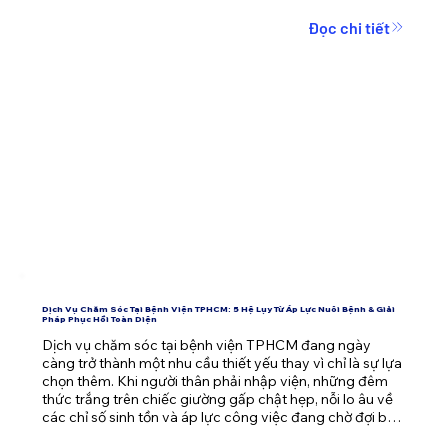
Đọc chi tiết
Dịch Vụ Chăm Sóc Tại Bệnh Viện TPHCM: 5 Hệ Lụy Từ Áp Lực Nuôi Bệnh & Giải
Pháp Phục Hồi Toàn Diện
Dịch vụ chăm sóc tại bệnh viện TPHCM đang ngày 
càng trở thành một nhu cầu thiết yếu thay vì chỉ là sự lựa 
chọn thêm. Khi người thân phải nhập viện, những đêm 
thức trắng trên chiếc giường gấp chật hẹp, nỗi lo âu về 
các chỉ số sinh tồn và áp lực công việc đang chờ đợi bên 
ngoài cánh cửa phòng bệnh dễ dàng đánh gục bất kỳ 