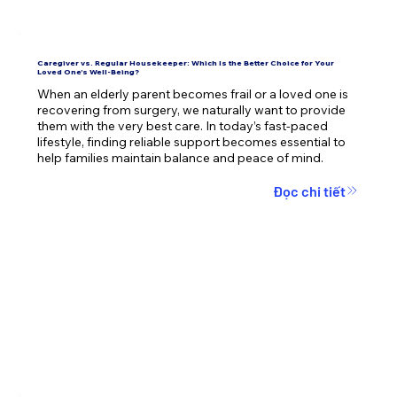
Caregiver vs. Regular Housekeeper: Which Is the Better Choice for Your
Loved One’s Well-Being?
When an elderly parent becomes frail or a loved one is 
recovering from surgery, we naturally want to provide 
them with the very best care. In today’s fast-paced 
lifestyle, finding reliable support becomes essential to 
help families maintain balance and peace of mind.
Đọc chi tiết