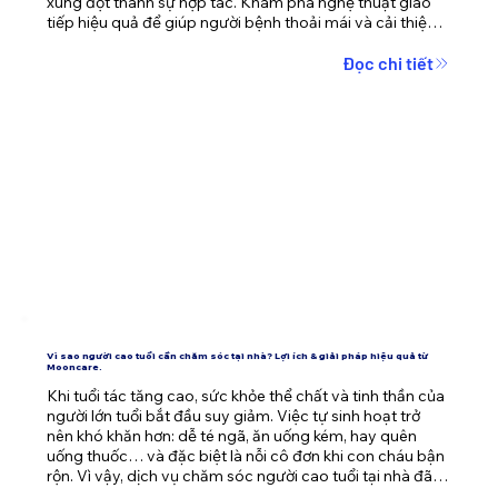
xung đột thành sự hợp tác. Khám phá nghệ thuật giao 
tiếp hiệu quả để giúp người bệnh thoải mái và cải thiện 
chất lượng chăm sóc cùng Mooncare.
Đọc chi tiết
Vì sao người cao tuổi cần chăm sóc tại nhà? Lợi ích & giải pháp hiệu quả từ
Mooncare.
Khi tuổi tác tăng cao, sức khỏe thể chất và tinh thần của 
người lớn tuổi bắt đầu suy giảm. Việc tự sinh hoạt trở 
nên khó khăn hơn: dễ té ngã, ăn uống kém, hay quên 
uống thuốc… và đặc biệt là nỗi cô đơn khi con cháu bận 
rộn. Vì vậy, dịch vụ chăm sóc người cao tuổi tại nhà đã 
trở thành giải pháp an toàn và nhân văn hơn bao giờ hết.
