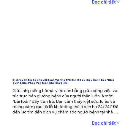
ai. Bài viết này sẽ phân tích sâu về hội chứng kiệt sức khi 
Đọc chi tiết
nuôi bệnh và mang đến giải pháp vẹn toàn, giúp người 
bệnh nhanh chóng phục hồi mà gia đình vẫn duy trì 
được nhịp sống ổn định.
Dịch Vụ Chăm Sóc Người Bệnh Tại Nhà TPHCM: 5 Dấu Hiệu Cảnh Báo "Kiệt
Sức" & Giải Pháp Vẹn Toàn Cho Gia Đình
Giữa nhịp sống hối hả, việc cân bằng giữa công việc và 
túc trực bên giường bệnh của người thân luôn là một 
"bài toán" đầy trăn trở. Bạn cảm thấy kiệt sức, lo âu và 
mang cảm giác tội lỗi khi không thể ở bên họ 24/24? Đã 
đến lúc tìm đến dịch vụ chăm sóc người bệnh tại nhà 
TPHCM – giải pháp không chỉ mang lại sự an toàn cho 
người bệnh mà còn giải phóng áp lực tâm lý cho cả gia 
Đọc chi tiết
đình.