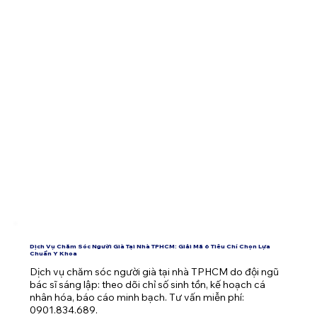
Dịch Vụ Chăm Sóc Người Già Tại Nhà TPHCM: Giải Mã 6 Tiêu Chí Chọn Lựa
Chuẩn Y Khoa
Dịch vụ chăm sóc người già tại nhà TPHCM do đội ngũ 
bác sĩ sáng lập: theo dõi chỉ số sinh tồn, kế hoạch cá 
nhân hóa, báo cáo minh bạch. Tư vấn miễn phí: 
0901.834.689.