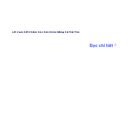
Lời Cam Kết Chăm Sóc Sức Khỏe Bằng Cả Trái Tim
Đọc chi tiết