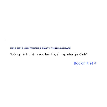
TƯNG BỪNG KHAI TRƯƠNG CÔNG TY TNHH MOONCARE
"Đồng hành chăm sóc tại nhà, ấm áp như gia đình"
Đọc chi tiết