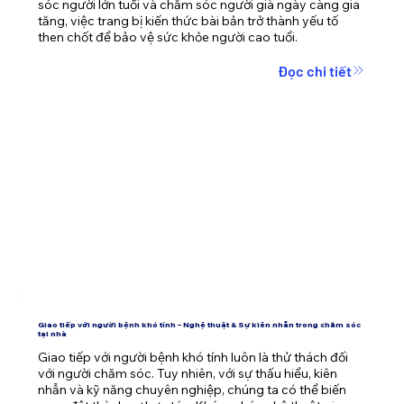
sóc người lớn tuổi và chăm sóc người già ngày càng gia 
tăng, việc trang bị kiến thức bài bản trở thành yếu tố 
then chốt để bảo vệ sức khỏe người cao tuổi.
Đọc chi tiết
Giao tiếp với người bệnh khó tính – Nghệ thuật & Sự kiên nhẫn trong chăm sóc
tại nhà
Giao tiếp với người bệnh khó tính luôn là thử thách đối 
với người chăm sóc. Tuy nhiên, với sự thấu hiểu, kiên 
nhẫn và kỹ năng chuyên nghiệp, chúng ta có thể biến 