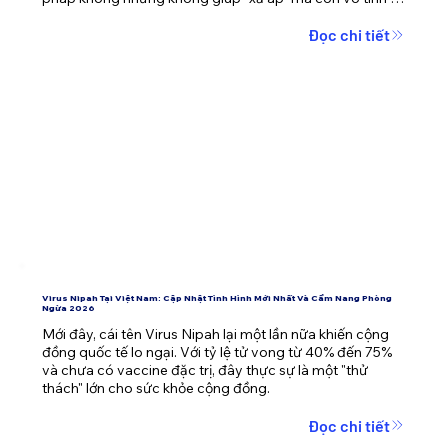
đẩy người thân vào tình thế nguy kịch.
Đọc chi tiết
Virus Nipah Tại Việt Nam: Cập Nhật Tình Hình Mới Nhất Và Cẩm Nang Phòng
Ngừa 2026
Mới đây, cái tên Virus Nipah lại một lần nữa khiến cộng 
đồng quốc tế lo ngại. Với tỷ lệ tử vong từ 40% đến 75% 
và chưa có vaccine đặc trị, đây thực sự là một "thử 
thách" lớn cho sức khỏe cộng đồng.
Đọc chi tiết