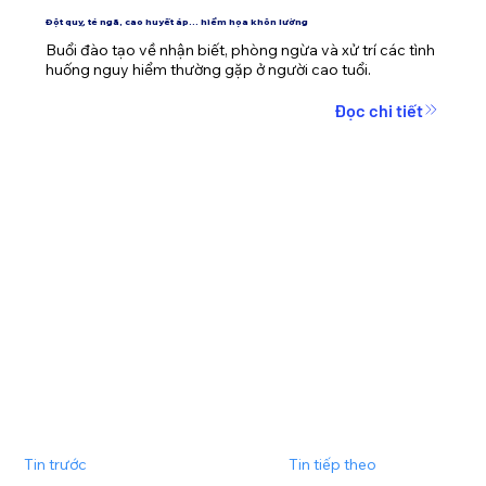
Đột quỵ, té ngã, cao huyết áp... hiểm họa khôn lường
Buổi đào tạo về nhận biết, phòng ngừa và xử trí các tình 
huống nguy hiểm thường gặp ở người cao tuổi.
Đọc chi tiết
Tin trước
Tin tiếp theo