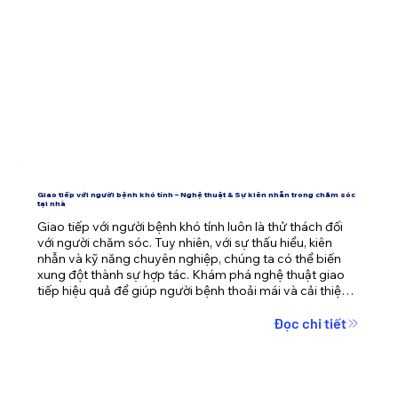
Giao tiếp với người bệnh khó tính – Nghệ thuật & Sự kiên nhẫn trong chăm sóc
tại nhà
Giao tiếp với người bệnh khó tính luôn là thử thách đối 
với người chăm sóc. Tuy nhiên, với sự thấu hiểu, kiên 
nhẫn và kỹ năng chuyên nghiệp, chúng ta có thể biến 
xung đột thành sự hợp tác. Khám phá nghệ thuật giao 
tiếp hiệu quả để giúp người bệnh thoải mái và cải thiện 
chất lượng chăm sóc cùng Mooncare.
Đọc chi tiết