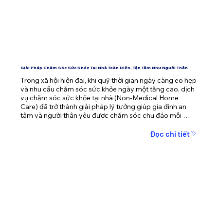
Giải Pháp Chăm Sóc Sức Khỏe Tại Nhà Toàn Diện, Tận Tâm Như Người Thân
Trong xã hội hiện đại, khi quỹ thời gian ngày càng eo hẹp 
và nhu cầu chăm sóc sức khỏe ngày một tăng cao, dịch 
vụ chăm sóc sức khỏe tại nhà (Non-Medical Home 
Care) đã trở thành giải pháp lý tưởng giúp gia đình an 
tâm và người thân yêu được chăm sóc chu đáo mỗi 
ngày.
Đọc chi tiết