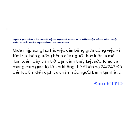
Dịch Vụ Chăm Sóc Người Bệnh Tại Nhà TPHCM: 5 Dấu Hiệu Cảnh Báo "Kiệt
Sức" & Giải Pháp Vẹn Toàn Cho Gia Đình
Giữa nhịp sống hối hả, việc cân bằng giữa công việc và 
túc trực bên giường bệnh của người thân luôn là một 
"bài toán" đầy trăn trở. Bạn cảm thấy kiệt sức, lo âu và 
mang cảm giác tội lỗi khi không thể ở bên họ 24/24? Đã 
đến lúc tìm đến dịch vụ chăm sóc người bệnh tại nhà 
TPHCM – giải pháp không chỉ mang lại sự an toàn cho 
người bệnh mà còn giải phóng áp lực tâm lý cho cả gia 
Đọc chi tiết
đình.