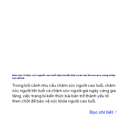
Đào tạo Chăm sóc người cao tuổi đạt chuẩn Đài Loan tại Mooncare cùng Hiệp
hội APHA
Trong bối cảnh nhu cầu chăm sóc người cao tuổi, chăm 
sóc người lớn tuổi và chăm sóc người già ngày càng gia 
tăng, việc trang bị kiến thức bài bản trở thành yếu tố 
then chốt để bảo vệ sức khỏe người cao tuổi.
Đọc chi tiết