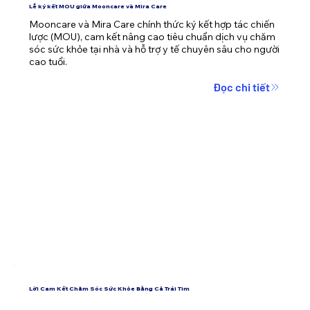
Lễ ký kết MOU giữa Mooncare và Mira Care
Mooncare và Mira Care chính thức ký kết hợp tác chiến 
lược (MOU), cam kết nâng cao tiêu chuẩn dịch vụ chăm 
sóc sức khỏe tại nhà và hỗ trợ y tế chuyên sâu cho người 
cao tuổi.
Đọc chi tiết
Lời Cam Kết Chăm Sóc Sức Khỏe Bằng Cả Trái Tim