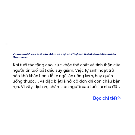
Vì sao người cao tuổi cần chăm sóc tại nhà? Lợi ích & giải pháp hiệu quả từ
Mooncare.
Khi tuổi tác tăng cao, sức khỏe thể chất và tinh thần của 
người lớn tuổi bắt đầu suy giảm. Việc tự sinh hoạt trở 
nên khó khăn hơn: dễ té ngã, ăn uống kém, hay quên 
uống thuốc… và đặc biệt là nỗi cô đơn khi con cháu bận 
rộn. Vì vậy, dịch vụ chăm sóc người cao tuổi tại nhà đã 
trở thành giải pháp an toàn và nhân văn hơn bao giờ hết.

Đọc chi tiết
Trong bài viết này, Mooncare sẽ giúp bạn hiểu rõ lợi ích 
của chăm sóc tại nhà, và cách Mooncare đồng hành 
chăm sóc bố mẹ, ông bà một cách tận tâm – chuyên 
nghiệp.