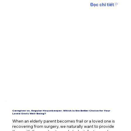
Đọc chi tiết
Caregiver vs. Regular Housekeeper: Which Is the Better Choice for Your
Loved One’s Well-Being?
When an elderly parent becomes frail or a loved one is 
recovering from surgery, we naturally want to provide 