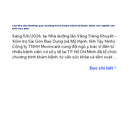
Lan tỏa yêu thương qua chương trình khám bệnh từ thiện dành cho người cao
tuổi neo đơn
Sáng 5/6/2026, tại Nhà dưỡng lão Vầng Trăng Khuyết – 
Xóm trọ Sài Gòn Bao Dung (xã Mỹ Hạnh, tỉnh Tây Ninh), 
Công ty TNHH Mooncare cùng đội ngũ y, bác sĩ đến từ 
nhiều bệnh viện, cơ sở y tế tại TP Hồ Chí Minh đã tổ chức 
chương trình khám bệnh, tư vấn sức khỏe và tầm soát 
bệnh miễn phí cho hơn 40 cụ già neo đơn đang được 
chăm sóc tại đây.
Đọc chi tiết