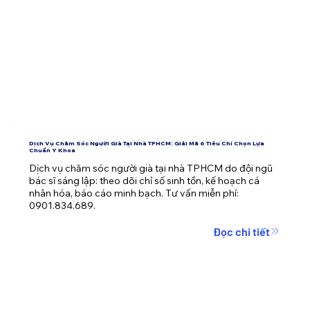
Dịch Vụ Chăm Sóc Người Già Tại Nhà TPHCM: Giải Mã 6 Tiêu Chí Chọn Lựa
Chuẩn Y Khoa
Dịch vụ chăm sóc người già tại nhà TPHCM do đội ngũ 
bác sĩ sáng lập: theo dõi chỉ số sinh tồn, kế hoạch cá 
nhân hóa, báo cáo minh bạch. Tư vấn miễn phí: 
0901.834.689.
Đọc chi tiết