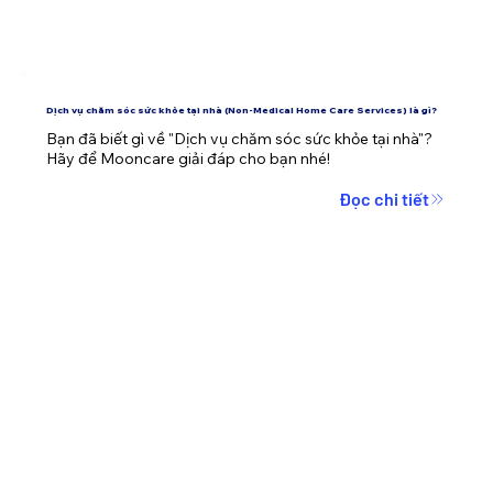
Dịch vụ chăm sóc sức khỏe tại nhà (Non-Medical Home Care Services) là gì?
Bạn đã biết gì về "Dịch vụ chăm sóc sức khỏe tại nhà"? 
Hãy để Mooncare giải đáp cho bạn nhé!
Đọc chi tiết