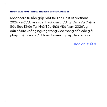
MOONCARE XUẤT HIỆN TẠI THE BEST OF VIETNAM 2026
Mooncare tự hào góp mặt tại The Best of Vietnam 
2026 và được vinh danh với giải thưởng “Dịch Vụ Chăm 
Sóc Sức Khỏe Tại Nhà Tốt Nhất Việt Nam 2026”, ghi 
dấu nỗ lực không ngừng trong việc mang đến các giải 
pháp chăm sóc sức khỏe chuyên nghiệp, tận tâm và 
nhân văn cho cộng đồng.
Đọc chi tiết