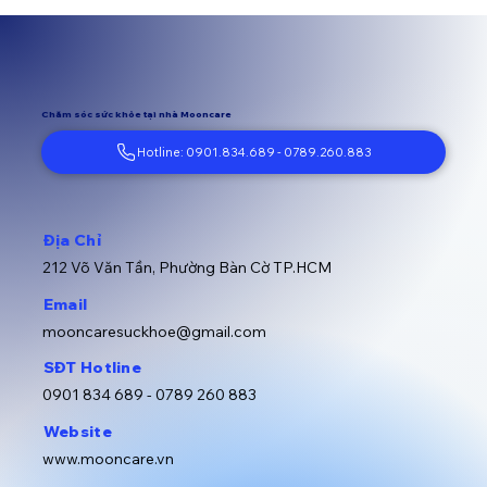
Chăm sóc sức khỏe tại nhà Mooncare
Hotline: 0901.834.689 - 0789.260.883
Địa Chỉ
212 Võ Văn Tần, Phường Bàn Cờ TP.HCM
Email
mooncaresuckhoe@gmail.com
SĐT Hotline
0901 834 689 -
0789 260 883
Website
www.mooncare.vn