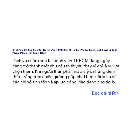
Dịch Vụ Chăm Sóc Tại Bệnh Viện TPHCM: 5 Hệ Lụy Từ Áp Lực Nuôi Bệnh & Giải
Pháp Phục Hồi Toàn Diện
Dịch vụ chăm sóc tại bệnh viện TPHCM đang ngày 
càng trở thành một nhu cầu thiết yếu thay vì chỉ là sự lựa 
chọn thêm. Khi người thân phải nhập viện, những đêm 
thức trắng trên chiếc giường gấp chật hẹp, nỗi lo âu về 
các chỉ số sinh tồn và áp lực công việc đang chờ đợi bên 
ngoài cánh cửa phòng bệnh dễ dàng đánh gục bất kỳ 
ai. Bài viết này sẽ phân tích sâu về hội chứng kiệt sức khi 
Đọc chi tiết
nuôi bệnh và mang đến giải pháp vẹn toàn, giúp người 
bệnh nhanh chóng phục hồi mà gia đình vẫn duy trì 
được nhịp sống ổn định.