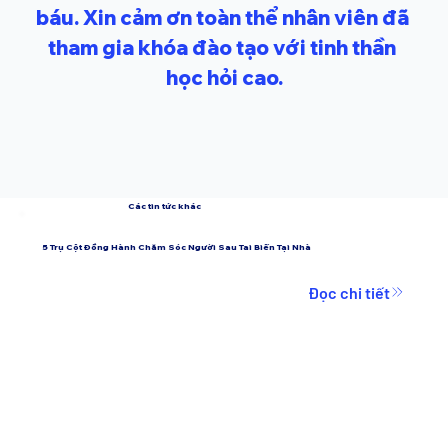
báu. Xin cảm ơn toàn thể nhân viên đã 
tham gia khóa đào tạo với tinh thần 
học hỏi cao.
Các tin tức khác
5 Trụ Cột Đồng Hành Chăm Sóc Người Sau Tai Biến Tại Nhà
Đọc chi tiết