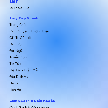
MST
0318801523
​Truy Cập Nhanh
​Trang Chủ
​Câu Chuyện Thương Hiệu
Giá Trị Cốt Lõi
Dịch Vụ
​Đội Ngũ
​Tuyển Dụng
Tin Tức
Giải Đáp Thắc Mắc
​Đặt Dịch Vụ
​Đối tác
Liên Hệ
​Chính Sách & Điều Khoản
​Chính Sách & Điều Khoản