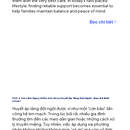
them with the very best care. In today’s fast-paced 
lifestyle, finding reliable support becomes essential to 
help families maintain balance and peace of mind.
Đọc chi tiết
TOP 4 Sai Lầm Nguy Hiểm Khi Xử Lý Huyết Áp Tăng Đột Ngột – Bạn Đã Biết
Chưa?
Huyết áp tăng đột ngột được ví như một "cơn bão" tấn 
công hệ tim mạch. Trong lúc bối rối, nhiều gia đình 
thường tìm đến các mẹo dân gian hoặc những cách xử 
lý truyền miệng. Tuy nhiên, việc áp dụng sai phương 
pháp không những không giúp "xả áp" mà còn vô tình 