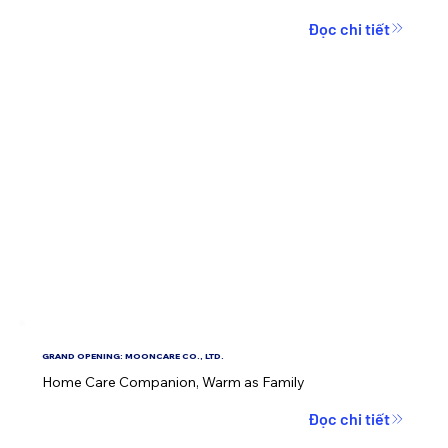
Đọc chi tiết
GRAND OPENING: MOONCARE CO., LTD.
Home Care Companion, Warm as Family
Đọc chi tiết