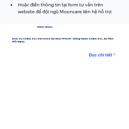
Hoặc điền thông tin tại form tư vấn trên 
website để đội ngũ Mooncare liên hệ hỗ trợ.
Other News
Dịch Vụ Chăm Sóc Sức Khỏe Tại Nhà TPHCM – Đồng Hành Chăm Sóc, An Tâm
Mỗi Ngày
Đọc chi tiết