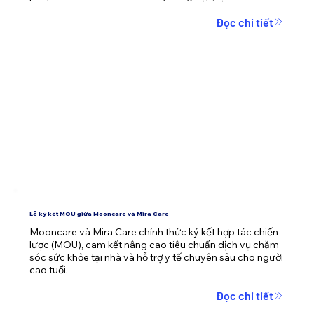
nhân văn cho cộng đồng.
Đọc chi tiết
Lễ ký kết MOU giữa Mooncare và Mira Care
Mooncare và Mira Care chính thức ký kết hợp tác chiến 
lược (MOU), cam kết nâng cao tiêu chuẩn dịch vụ chăm 
sóc sức khỏe tại nhà và hỗ trợ y tế chuyên sâu cho người 
cao tuổi.
Đọc chi tiết