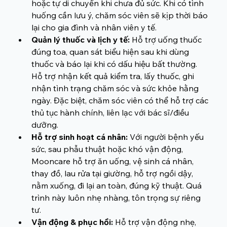
hoặc tự di chuyển khi chưa đủ sức. Khi có tình 
huống cần lưu ý, chăm sóc viên sẽ kịp thời báo 
lại cho gia đình và nhân viên y tế.
Quản lý thuốc và lịch y tế:
 Hỗ trợ uống thuốc 
đúng toa, quan sát biểu hiện sau khi dùng 
thuốc và báo lại khi có dấu hiệu bất thường. 
Hỗ trợ nhận kết quả kiểm tra, lấy thuốc, ghi 
nhận tình trạng chăm sóc và sức khỏe hằng 
ngày. Đặc biệt, chăm sóc viên có thể hỗ trợ các 
thủ tục hành chính, liên lạc với bác sĩ/điều 
dưỡng.
Hỗ trợ sinh hoạt cá nhân:
 Với người bệnh yếu 
sức, sau phẫu thuật hoặc khó vận động, 
Mooncare hỗ trợ ăn uống, vệ sinh cá nhân, 
thay đồ, lau rửa tại giường, hỗ trợ ngồi dậy, 
nằm xuống, đi lại an toàn, đúng kỹ thuật. Quá 
trình này luôn nhẹ nhàng, tôn trọng sự riêng 
tư.
Vận động & phục hồi:
 Hỗ trợ vận động nhẹ, 