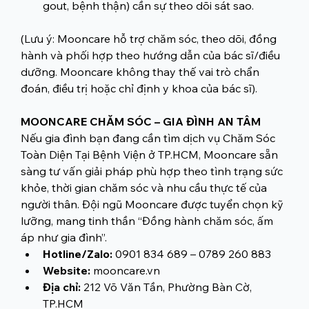
gout, bệnh thận) cần sự theo dõi sát sao.
(Lưu ý: Mooncare hỗ trợ chăm sóc, theo dõi, đồng 
hành và phối hợp theo hướng dẫn của bác sĩ/điều 
dưỡng. Mooncare không thay thế vai trò chẩn 
đoán, điều trị hoặc chỉ định y khoa của bác sĩ).
MOONCARE CHĂM SÓC – GIA ĐÌNH AN TÂM
Nếu gia đình bạn đang cần tìm dịch vụ Chăm Sóc 
Toàn Diện Tại Bệnh Viện ở TP.HCM, Mooncare sẵn 
sàng tư vấn giải pháp phù hợp theo tình trạng sức 
khỏe, thời gian chăm sóc và nhu cầu thực tế của 
người thân. Đội ngũ Mooncare được tuyển chọn kỹ 
lưỡng, mang tinh thần “Đồng hành chăm sóc, ấm 
áp như gia đình”.
Hotline/Zalo:
 0901 834 689 – 0789 260 883
Website:
mooncare.vn
Địa chỉ:
 212 Võ Văn Tần, Phường Bàn Cờ, 
TP.HCM