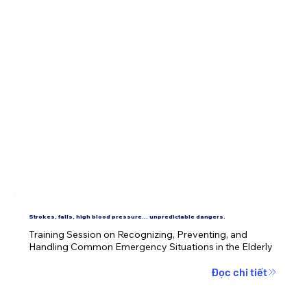
Strokes, falls, high blood pressure... unpredictable dangers.
Training Session on Recognizing, Preventing, and 
Handling Common Emergency Situations in the Elderly
Đọc chi tiết