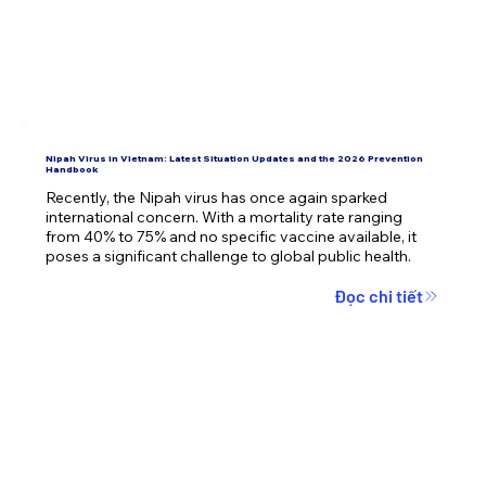
Nipah Virus in Vietnam: Latest Situation Updates and the 2026 Prevention
Handbook
Recently, the Nipah virus has once again sparked 
international concern. With a mortality rate ranging 
from 40% to 75% and no specific vaccine available, it 
poses a significant challenge to global public health.
Đọc chi tiết