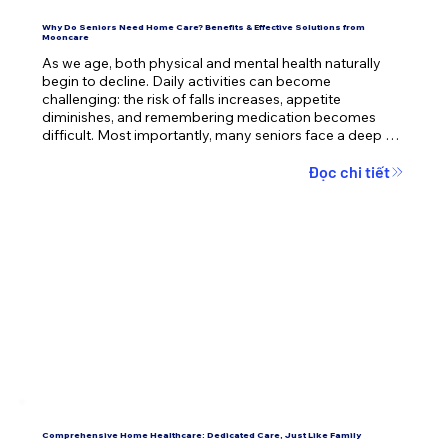
Why Do Seniors Need Home Care? Benefits & Effective Solutions from
Mooncare
As we age, both physical and mental health naturally 
begin to decline. Daily activities can become 
challenging: the risk of falls increases, appetite 
diminishes, and remembering medication becomes 
difficult. Most importantly, many seniors face a deep 
sense of loneliness while their children and 
grandchildren are busy with life’s demands. Therefore, 
Đọc chi tiết
home care services for the elderly have become a 
solution that is safer and more compassionate than 
ever.

In this article, Mooncare will help you understand the 
profound benefits of home-based care and how we 
accompany your parents and grandparents with heart-
centered and professional dedication.
Comprehensive Home Healthcare: Dedicated Care, Just Like Family