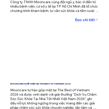
Công ty TNHH Mooncare cùng đội ngũ y, bác sĩ đến từ 
nhiều bệnh viện, cơ sở y tế tại TP Hồ Chí Minh đã tổ chức 
chương trình khám bệnh, tư vấn sức khỏe và tầm soát 
bệnh miễn phí cho hơn 40 cụ già neo đơn đang được 
chăm sóc tại đây.
Đọc chi tiết
MOONCARE XUẤT HIỆN TẠI THE BEST OF VIETNAM 2026
Mooncare tự hào góp mặt tại The Best of Vietnam 
2026 và được vinh danh với giải thưởng “Dịch Vụ Chăm 
Sóc Sức Khỏe Tại Nhà Tốt Nhất Việt Nam 2026”, ghi 
dấu nỗ lực không ngừng trong việc mang đến các giải 
pháp chăm sóc sức khỏe chuyên nghiệp, tận tâm và 