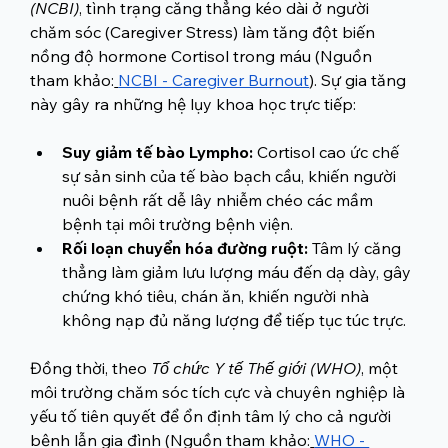
(NCBI)
, tình trạng căng thẳng kéo dài ở người 
chăm sóc (Caregiver Stress) làm tăng đột biến 
nồng độ hormone Cortisol trong máu (Nguồn 
tham khảo:
NCBI - Caregiver Burnout
). Sự gia tăng 
này gây ra những hệ lụy khoa học trực tiếp:
Suy giảm tế bào Lympho:
 Cortisol cao ức chế 
sự sản sinh của tế bào bạch cầu, khiến người 
nuôi bệnh rất dễ lây nhiễm chéo các mầm 
bệnh tại môi trường bệnh viện.
Rối loạn chuyển hóa đường ruột:
 Tâm lý căng 
thẳng làm giảm lưu lượng máu đến dạ dày, gây 
chứng khó tiêu, chán ăn, khiến người nhà 
không nạp đủ năng lượng để tiếp tục túc trực.
Đồng thời, theo 
Tổ chức Y tế Thế giới (WHO)
, một 
môi trường chăm sóc tích cực và chuyên nghiệp là 
yếu tố tiên quyết để ổn định tâm lý cho cả người 
bệnh lẫn gia đình (Nguồn tham khảo:
WHO - 