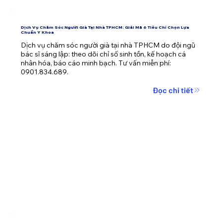
Dịch Vụ Chăm Sóc Người Già Tại Nhà TPHCM: Giải Mã 6 Tiêu Chí Chọn Lựa
Chuẩn Y Khoa
Dịch vụ chăm sóc người già tại nhà TPHCM do đội ngũ 
bác sĩ sáng lập: theo dõi chỉ số sinh tồn, kế hoạch cá 
nhân hóa, báo cáo minh bạch. Tư vấn miễn phí: 
0901.834.689.
Đọc chi tiết