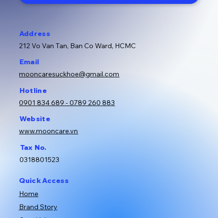
Address
212 Vo Van Tan, Ban Co Ward, HCMC
Email
mooncaresuckhoe@gmail.com
Hotline
0901 834 689 - 0789 260 883
Website
www.mooncare.vn
Tax No.
0318801523
Quick Access
Home
Brand Story