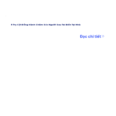
5 Trụ Cột Đồng Hành Chăm Sóc Người Sau Tai Biến Tại Nhà
Đọc chi tiết