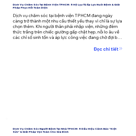
Dịch Vụ Chăm Sóc Tại Bệnh Viện TPHCM: 5 Hệ Lụy Từ Áp Lực Nuôi Bệnh & Giải
Pháp Phục Hồi Toàn Diện
Dịch vụ chăm sóc tại bệnh viện TPHCM đang ngày 
càng trở thành một nhu cầu thiết yếu thay vì chỉ là sự lựa 
chọn thêm. Khi người thân phải nhập viện, những đêm 
thức trắng trên chiếc giường gấp chật hẹp, nỗi lo âu về 
các chỉ số sinh tồn và áp lực công việc đang chờ đợi bên 
ngoài cánh cửa phòng bệnh dễ dàng đánh gục bất kỳ 
ai. Bài viết này sẽ phân tích sâu về hội chứng kiệt sức khi 
Đọc chi tiết
nuôi bệnh và mang đến giải pháp vẹn toàn, giúp người 
bệnh nhanh chóng phục hồi mà gia đình vẫn duy trì 
được nhịp sống ổn định.
Dịch Vụ Chăm Sóc Người Bệnh Tại Nhà TPHCM: 5 Dấu Hiệu Cảnh Báo "Kiệt
Sức" & Giải Pháp Vẹn Toàn Cho Gia Đình