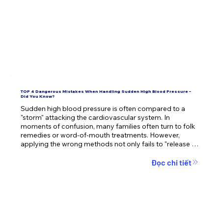
TOP 4 Dangerous Mistakes When Handling Sudden High Blood Pressure –
Did You Know?
Sudden high blood pressure is often compared to a 
"storm" attacking the cardiovascular system. In 
moments of confusion, many families often turn to folk 
remedies or word-of-mouth treatments. However, 
applying the wrong methods not only fails to "release 
the pressure" but can also unintentionally push loved 
ones into a critical situation.
Đọc chi tiết