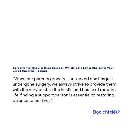
Caregiver vs. Regular Housekeeper: Which Is the Better Choice for Your
Loved One’s Well-Being?
"When our parents grow frail or a loved one has just 
undergone surgery, we always strive to provide them 
with the very best. In the hustle and bustle of modern 
life, finding a support person is essential to restoring 
balance to our lives."
Đọc chi tiết