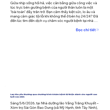
Giữa nhịp sống hối hả, việc cân bằng giữa công việc và 
túc trực bên giường bệnh của người thân luôn là một 
"bài toán" đầy trăn trở. Bạn cảm thấy kiệt sức, lo âu và 
mang cảm giác tội lỗi khi không thể ở bên họ 24/24? Đã 
đến lúc tìm đến dịch vụ chăm sóc người bệnh tại nhà 
TPHCM – giải pháp không chỉ mang lại sự an toàn cho 
người bệnh mà còn giải phóng áp lực tâm lý cho cả gia 
Đọc chi tiết
đình.
Lan tỏa yêu thương qua chương trình khám bệnh từ thiện dành cho người cao
tuổi neo đơn
Sáng 5/6/2026, tại Nhà dưỡng lão Vầng Trăng Khuyết – 
Xóm trọ Sài Gòn Bao Dung (xã Mỹ Hạnh, tỉnh Tây Ninh), 